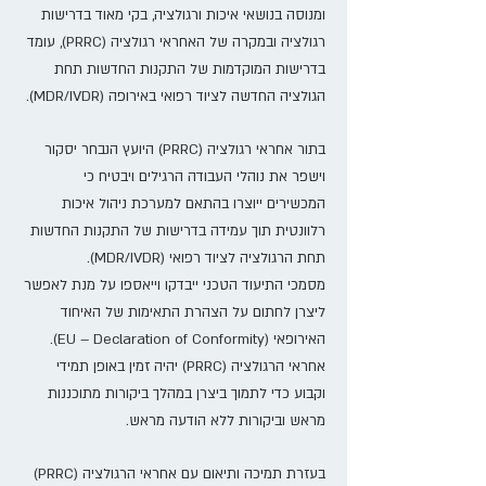
ומנוסה בנושאי איכות ורגולציה, בקי מאוד בדרישות
רגולציה ובמקרה של האחראי רגולציה (PRRC), עומד
בדרישות המוקדמות של התקנות החדשות תחת
הגולציה החדשה לציוד רפואי באירופה (MDR/IVDR).
בתור אחראי רגולציה (PRRC) היועץ הנבחר יסקור
וישפר את נוהלי העבודה הרגילים ויבטיח כי
המכשירים ייוצרו בהתאם למערכת ניהול איכות
רלוונטית תוך עמידה בדרישות של התקנות החדשות
תחת הרגולציה לציוד רפואי (MDR/IVDR).
מסמכי התיעוד הטכני ייבדקו וייאספו על מנת לאפשר
ליצרן לחתום על הצהרת התאימות של האיחוד
האירופאי (EU – Declaration of Conformity).
אחראי הרגולציה (PRRC) יהיה זמין באופן תמידי
וקבוע כדי לתמוך ביצרן במהלך ביקורות מתוכננות
מראש וביקורות ללא הודעה מראש.
בעזרת תמיכה ותיאום עם אחראי הרגולציה (PRRC)