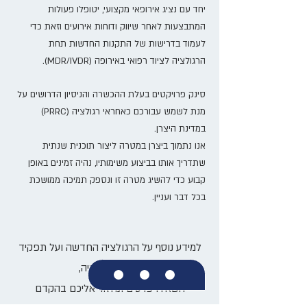
יחד עם נציג אירופאי מקצועי, יטופלו פעולות
המתבצעות לאחר שיווק ודוחות אירועים וזאת כדי
לעמוד בדרישות של התקנות החדשות תחת
הרגולציה לציוד רפואי באירופה (MDR/IVDR).
סינק פרויקטים בעלת ההכשרה והניסיון הדרושים על
מנת לשמש עבורכם כאחראי רגולציה (PRRC)
במדינת היצרן.
אנו נתמוך ביצרן במטרה ליצור תוכנית שנתית
שתדריך אותו בביצוע משימותיו, נהיה זמינים באופן
קבוע כדי להשיג מטרה זו ונספק תמיכה ממושכת
בכל דבר ועניין.
למידע נוסף על הרגולציה החדשה ועל תפקיד
אחראי רגולציה,
השאירו פרטים ונחזור אליכם בהקדם